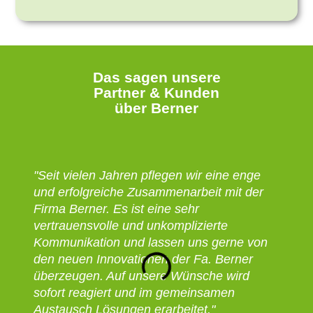
Das sagen unsere
Partner & Kunden
über Berner
"Seit vielen Jahren pflegen wir eine enge
„Seit
und erfolgreiche Zusammenarbeit mit der
arbei
Firma Berner. Es ist eine sehr
zusam
vertrauensvolle und unkomplizierte
der P
Kommunikation und lassen uns gerne von
überz
den neuen Innovationen der Fa. Berner
zuver
überzeugen. Auf unsere Wünsche wird
Zusam
sofort reagiert und im gemeinsamen
Berne
Austausch Lösungen erarbeitet."