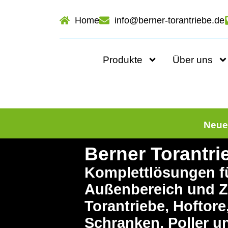
Home
info@berner-torantriebe.de
Produkte
Über uns
Neue 
Berner Torantr
Komplettlösungen fü
Außenbereich und Z
Torantriebe, Hoftore
Schranken, Poller u