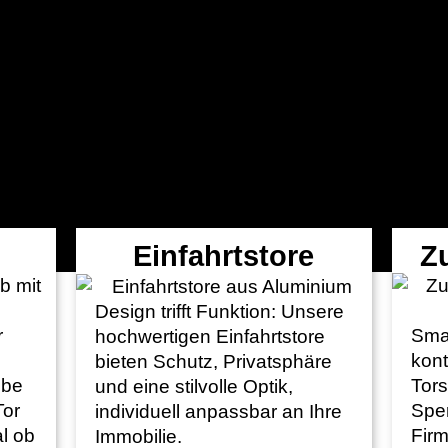
Einfahrtstore
Zu
Design trifft Funktion: Unsere
r
Sma
hochwertigen Einfahrtstore
kont
bieten Schutz, Privatsphäre
ebe
Tors
und eine stilvolle Optik,
Tor
Sper
individuell anpassbar an Ihre
al ob
Fir
Immobilie.