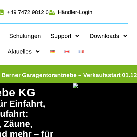
+49 7472 9812 0
Händler-Login
Schulungen
Support
Downloads
Aktuelles
Berner Garagentorantriebe – Verkaufsstart 01.1
iebe KG
r Einfahrt,
ufahrt:
, Zäune,
nd mehr – für