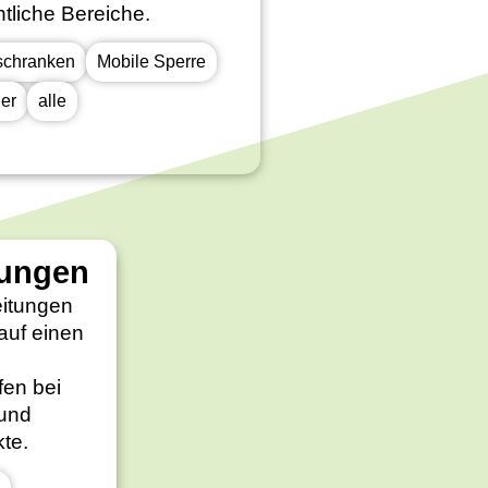
ntliche Bereiche.
schranken
Mobile Sperre
ler
alle
tungen
auf einen
fen bei
 und
te.