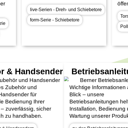
der
öffe
live-Serien - Dreh- und Schiebetore
Tor
form-Serie - Schiebetore
rie
Pol
r & Handsender
Betriebsanlei
es Zubehör und
Wichtige Informationen 
Handsender für
Blick – unsere
le Bedienung Ihrer
Betriebsanleitungen hel
– zuverlässig, sicher
Installation, Bedienung
ch zu handhaben.
Wartung unserer Produk