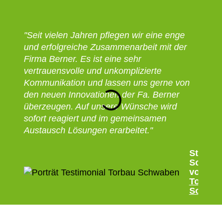
"Seit vielen Jahren pflegen wir eine enge
„Seit
und erfolgreiche Zusammenarbeit mit der
arbei
Firma Berner. Es ist eine sehr
zusam
vertrauensvolle und unkomplizierte
der P
Kommunikation und lassen uns gerne von
überz
den neuen Innovationen der Fa. Berner
zuver
überzeugen. Auf unsere Wünsche wird
Zusam
sofort reagiert und im gemeinsamen
Berne
Austausch Lösungen erarbeitet."
Stefan
Schweh
von
Torbau
Schwa