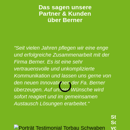
Das sagen unsere
Partner & Kunden
über Berner
"Seit vielen Jahren pflegen wir eine enge
„Seit
und erfolgreiche Zusammenarbeit mit der
arbei
Firma Berner. Es ist eine sehr
zusam
vertrauensvolle und unkomplizierte
der P
Kommunikation und lassen uns gerne von
überz
den neuen Innovationen der Fa. Berner
zuver
überzeugen. Auf unsere Wünsche wird
Zusam
sofort reagiert und im gemeinsamen
Berne
Austausch Lösungen erarbeitet."
Stefan
Schweh
von