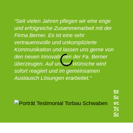
"Seit vielen Jahren pflegen wir eine enge
„Seit
und erfolgreiche Zusammenarbeit mit der
arbei
Firma Berner. Es ist eine sehr
zusam
vertrauensvolle und unkomplizierte
der P
Kommunikation und lassen uns gerne von
überz
den neuen Innovationen der Fa. Berner
zuver
überzeugen. Auf unsere Wünsche wird
Zusam
sofort reagiert und im gemeinsamen
Berne
Austausch Lösungen erarbeitet."
Stefan
Schweh
von
Torbau
Schwa