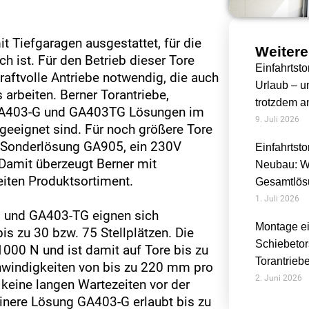
 Tiefgaragen ausgestattet, für die
Weitere
ch ist. Für den Betrieb dieser Tore
Einfahrtst
raftvolle Antriebe notwendig, die auch
Urlaub – 
 arbeiten. Berner Torantriebe,
trotzdem a
n GA403-G und GA403TG Lösungen im
9. Juli 2026
 geeignet sind. Für noch größere Tore
ie Sonderlösung GA905, ein 230V
Einfahrtsto
 Damit überzeugt Berner mit
Neubau: W
eiten Produktsortiment.
Gesamtlösu
1. Juli 2026
G und GA403-TG eignen sich
Montage ei
s zu 30 bzw. 75 Stellplätzen. Die
Schiebetor
1000 N und ist damit auf Tore bis zu
Torantrieb
windigkeiten von bis zu 220 mm pro
2. Juni 2026
keine langen Wartezeiten vor der
leinere Lösung GA403-G erlaubt bis zu