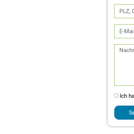
Ich h
S