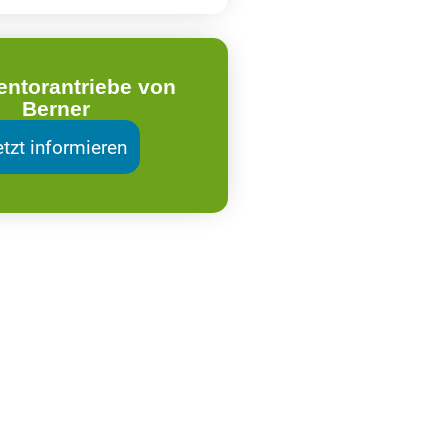
entorantriebe von
Berner
etzt informieren