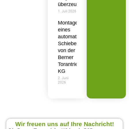
überzeugt
1. Juli 2026
Montage
eines
automatisierten
Schiebetors
von der
Berner
Torantriebe
KG
2. Juni
2026
Wir freuen uns auf Ihre Nachricht!