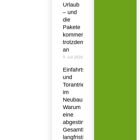
Urlaub
– und
die
Pakete
kommen
trotzdem
an
9. Juli 2026
Einfahrtstor
und
Torantrieb
im
Neubau:
Warum
eine
abgestimmte
Gesamtlösung
langfristig