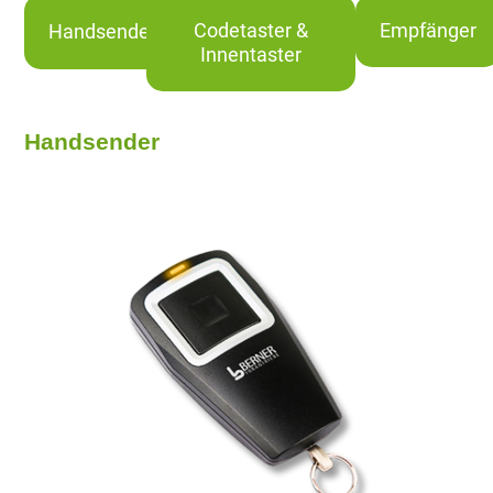
Codetaster &
Empfänger
Handsender
Innentaster
Handsender