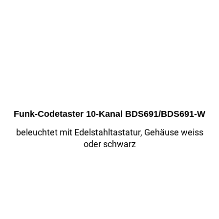
Funk-Innentaster 2-Kanal BDS624/BDS624-W
Gehäuse weiß oder schwarz
Funk-Innentaster 6-Kanal BDS664/BDS664-W