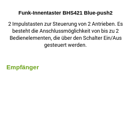
Schlüsseltaster SLÜ23/2 und SLÜ24/2
ermöglicht den Zutritt in Ihre Garage einfach per
Schlüsselkontakt