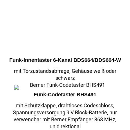
besteht die Anschlussmöglichkeit von bis zu 2
Bedienelementen, die über den Schalter Ein/Aus
gesteuert werden.
Empfänger
3-Kanal-Funkempfänger
modular aufgebaut für 230 V, 1000 Speicherplätze