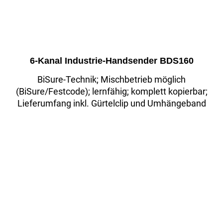
Lieferumfang inkl. Gürtelclip und Umhängeband
4-Kanal Handsender BHS140
Unidirektional (Festcode)