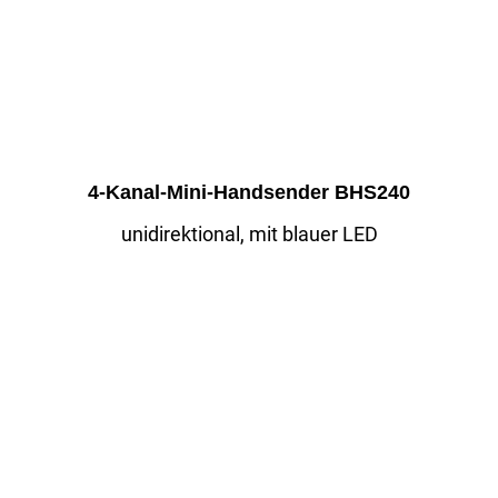
blauer LED steuert bis zu 5 Anwendungen
2-Kanal Handsender BHS121
Unidirektional