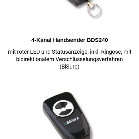
4-Kanal Handsender BDS240
mit roter LED und Statusanzeige, inkl. Ringöse, mit
bidirektionalem Verschlüsselungsverfahren
(BiSure)